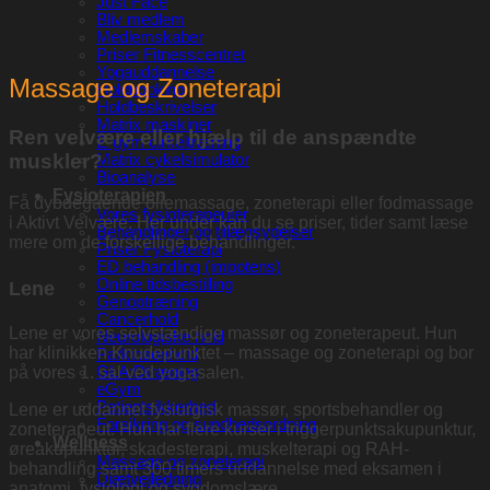
Just Face
Bliv medlem
Medlemskaber
Priser Fitnesscentret
Yogauddannelse
Massage og Zoneterapi
Holdbooking
Holdbeskrivelser
Matrix maskiner
Ren velvære eller hjælp til de anspændte
E-gym cirkeltræning
muskler?
Matrix cykelsimulator
Bioanalyse
Fysioterapien
Få dybdegående oliemassage, zoneterapi eller fodmassage
Vores fysioterapeuter
i Aktivt Velvære. Her under kan du se priser, tider samt læse
Behandlinger og tillægsydelser
mere om de forskellige behandlinger.
Priser Fysioterapi
ED behandling (impotens)
Online tidsbestilling
Lene
Genoptræning
Cancerhold
Lene er vores selvstændige massør og zoneterapeut. Hun
Neurologiske hold
har klinikken Knudepunktet – massage og zoneterapi og bor
Parkinsonhold
på vores 1. sal ved yogasalen.
GLA:Dtræning
eGym
Patientsikkerhed
Lene er uddannet fysiurgisk massør, sportsbehandler og
Forsikring og sundhedsordning
zoneterapeut. Hun har flere kurser i triggerpunktsakupunktur,
Wellness
øreakupunktur, skadesterapi, muskelterapi og RAH-
Massage og zoneterapi
behandling samt 300 timers uddannelse med eksamen i
Diætvejledning
anatomi, fysiologi og sygdomslære.