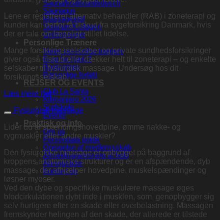
Sauna/koldtvandsdusch
Saunagus
Lene er registreret alternativ behandler (RAB) i zoneterapi og
Massagestol
kunder kan derfor få tilskud fra sygeforsikring Danmark, hvis
Solarium/Collagen
der er tale om lægeligt stillet lidelse.
Ordensregler
Personlige Trænere
Mange forsikringsselskaber og private sundhedsforsikringer
Vores personlige trænere
giver også tilskud eller dækker helt til zoneterapi – og enkelte
Brug for hjælp?
Bootcamps
selskaber til fysiurgisk massage. Undersøg hos dit
Personlige forløb
forsikringsselskab.
REJSER OG EVENTS
Club La Santa
Læs mere her
Kilimanjaro 2026
Surfskole
Fysiurgisk massage
Events
Praktisk og info
Lider du af spændingshovedpine, ømme nakke- og
Om os
rygmuskler eller andre muskler?
Persondata politik
Opsigelse af medlemsskab
Den fysiurgiske massage er opbygget på baggrund af
Afmelding/aflysning af hold
kroppens anatomiske strukturer og er en afspændende, dyb
Åbningstider
massage, der afhjælper hovedpine, muskelspændinger og
Kontakt os
løsner myoser.
Ved den dybe og specifikke muskulære massage øges
blodcirkulationen dybt inde i musklen, som genopbygger sig
selv hurtigere efter en skade eller overbelastning. Massagen
fremskynder helingen af den skade, der allerede er tilstede