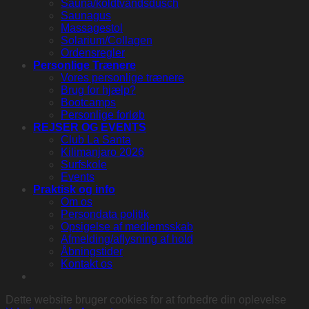
Sauna/koldtvandsdusch
Saunagus
Massagestol
Solarium/Collagen
Ordensregler
Personlige Trænere
Vores personlige trænere
Brug for hjælp?
Bootcamps
Personlige forløb
REJSER OG EVENTS
Club La Santa
Kilimanjaro 2026
Surfskole
Events
Praktisk og info
Om os
Persondata politik
Opsigelse af medlemsskab
Afmelding/aflysning af hold
Åbningstider
Kontakt os
Dette website bruger cookies for at forbedre din oplevelse