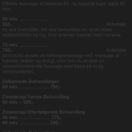
Effektiv massage af benenes for- og bagside tager også 45
min.
60 min.
……………….
550-,
Anbefalet
tid ved 3 områder, der skal behandles ex. ondt i både
nakke/skuldre og ryg, hvor smerten trækker ned i benene.
75 min. ……………….
700,-
Anbefalet
tid hvis du ønsker en helkropsmassage incl. massage af
hænder, fødder og ansigt, eller hvis du ønsker en
stressminimerende massage med fokus på ro og
nervesystemet.
Udkørende Behandlinger
60 min. ………………. 700,-
Zoneterapi Første Behandling
60 min. – 500,-
Zoneterapi Efterfølgende Behandling
45 min………………… 375,-
60 min. ………………. 500,-