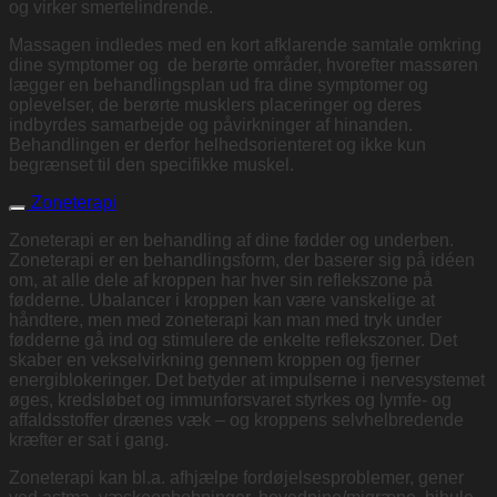
og virker smertelindrende.
Massagen indledes med en kort afklarende samtale omkring
dine symptomer og de berørte områder, hvorefter massøren
lægger en behandlingsplan ud fra dine symptomer og
oplevelser, de berørte musklers placeringer og deres
indbyrdes samarbejde og påvirkninger af hinanden.
Behandlingen er derfor helhedsorienteret og ikke kun
begrænset til den specifikke muskel.
Zoneterapi
Zoneterapi er en behandling af dine fødder og underben.
Zoneterapi er en behandlingsform, der baserer sig på idéen
om, at alle dele af kroppen har hver sin reflekszone på
fødderne. Ubalancer i kroppen kan være vanskelige at
håndtere, men med zoneterapi kan man med tryk under
fødderne gå ind og stimulere de enkelte reflekszoner. Det
skaber en vekselvirkning gennem kroppen og fjerner
energiblokeringer. Det betyder at impulserne i nervesystemet
øges, kredsløbet og immunforsvaret styrkes og lymfe- og
affaldsstoffer drænes væk – og kroppens selvhelbredende
kræfter er sat i gang.
Zoneterapi kan bl.a. afhjælpe fordøjelsesproblemer, gener