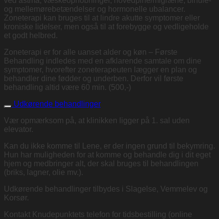
ved astma, væskeophobninger, hovedpine/migræne, bihule-
og mellemørebetændelser og hormonelle ubalancer.
Zoneterapi kan bruges til at lindre akutte symptomer eller
kroniske lidelser, men også til at forebygge og vedligeholde
et godt helbred.
Zoneterapi er for alle uanset alder og køn – Første
Behandling indledes med en afklarende samtale om dine
symptomer, hvorefter zoneterapeuten lægger en plan og
behandler dine fødder og underben. Derfor vil første
behandling altid være 60 min. (500,-)
Udkørende behandlinger
Vær opmærksom på, at klinikken ligger på 1. sal uden
elevator.
Kan du ikke komme til Lene, er der ingen grund til bekymring.
Hun har muligheden for at komme og behandle dig i dit eget
hjem og medbringer alt, der skal bruges til behandlingen
(briks, lagner, olie mv.).
Udkørende behandlinger tilbydes i Slagelse, Vemmelev og
Korsør.
Kontakt Knudepunktets telefon for tidsbestilling (online