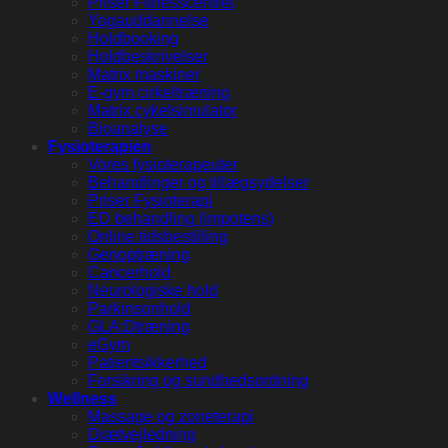
Priser Fitnesscentret
Yogauddannelse
Holdbooking
Holdbeskrivelser
Matrix maskiner
E-gym cirkeltræning
Matrix cykelsimulator
Bioanalyse
Fysioterapien
Vores fysioterapeuter
Behandlinger og tillægsydelser
Priser Fysioterapi
ED behandling (impotens)
Online tidsbestilling
Genoptræning
Cancerhold
Neurologiske hold
Parkinsonhold
GLA:Dtræning
eGym
Patientsikkerhed
Forsikring og sundhedsordning
Wellness
Massage og zoneterapi
Diætvejledning